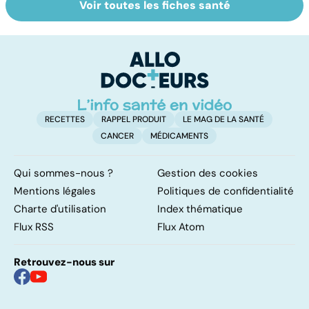
Voir toutes les fiches santé
Myopathie de
Comprendre le
C
Duchenne : la
syndrome de
m
myopathie de
Guillain-Barré
l'enfant la plus
fréquente
RECETTES
RAPPEL PRODUIT
LE MAG DE LA SANTÉ
CANCER
MÉDICAMENTS
Qui sommes-nous ?
Gestion des cookies
Mentions légales
Politiques de confidentialité
Charte d'utilisation
Index thématique
Flux RSS
Flux Atom
Retrouvez-nous sur