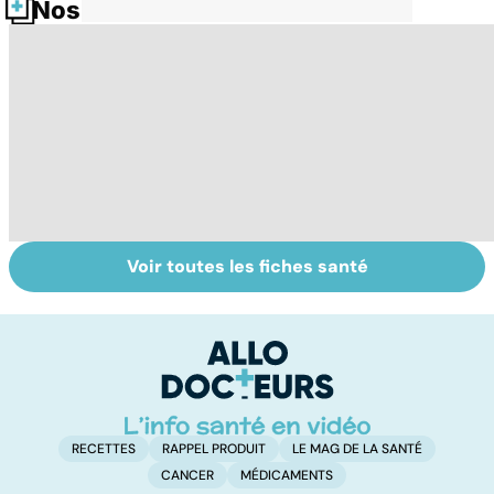
Nos fiches santé
Voir toutes les fiches santé
Tout savoir sur le
Staphylocoque
Fa
cerveau
doré : une
do
bactérie sous
fa
surveillance
RECETTES
RAPPEL PRODUIT
LE MAG DE LA SANTÉ
CANCER
MÉDICAMENTS