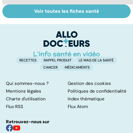
Voir toutes les fiches santé
Tout savoir sur le
Staphylocoque
C
cerveau
doré : une
m
bactérie sous
surveillance
RECETTES
RAPPEL PRODUIT
LE MAG DE LA SANTÉ
CANCER
MÉDICAMENTS
Qui sommes-nous ?
Gestion des cookies
Mentions légales
Politiques de confidentialité
Charte d'utilisation
Index thématique
Flux RSS
Flux Atom
Retrouvez-nous sur