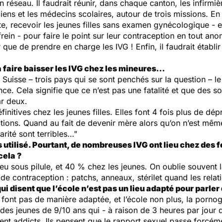
n réseau. Il faudrait réunir, dans chaque canton, les infirmi
ens et les médecins scolaires, autour de trois missions. En 
e, recevoir les jeunes filles sans examen gynécologique - en
rein - pour faire le point sur leur contraception en tout ano
que de prendre en charge les IVG ! Enfin, il faudrait établi
 à faire baisser les IVG chez les mineures…
Suisse – trois pays qui se sont penchés sur la question – 
nce. Cela signifie que ce n’est pas une fatalité et que des s
r deux.
initives chez les jeunes filles. Elles font 4 fois plus de dép
ictions. Quand au fait de devenir mère alors qu’on n’est mê
rité sont terribles…"
lus utilisé. Pourtant, de nombreuses IVG ont lieu chez des
cela ?
ieu sous pilule, et 40 % chez les jeunes. On oublie souvent la 
 contraception : patchs, anneaux, stérilet quand les relatio
 disent que l’école n’est pas un lieu adapté pour parler 
e font pas de manière adaptée, et l’école non plus, la pornog
 des jeunes de 9/10 ans qui - à raison de 3 heures par jour 
 addicts. Ils pensent que le rapport sexuel passe forcément