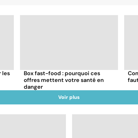
r les
Box fast-food : pourquoi ces
Com
offres mettent votre santé en
fau
danger
Voir plus