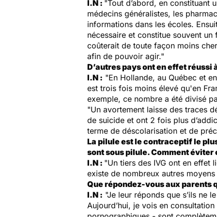
I.N :
"Tout d’abord, en constituant u
médecins généralistes, les pharmaci
informations dans les écoles. Ensuit
nécessaire et constitue souvent un f
coûterait de toute façon moins cher 
afin de pouvoir agir."
D’autres pays ont en effet réussi
I.N :
"En Hollande, au Québec et en 
est trois fois moins élevé qu'en Fra
exemple, ce nombre a été divisé pa
"Un avortement laisse des traces déf
de suicide et ont 2 fois plus d’add
terme de déscolarisation et de préca
La pilule est le contraceptif le p
sont sous pilule. Comment éviter 
I.N :
"Un tiers des IVG ont en effet l
existe de nombreux autres moyens de
Que répondez-vous aux parents qui
I.N :
"Je leur réponds que s’ils ne l
Aujourd’hui, je vois en consultation
pornographiques - sont complètement