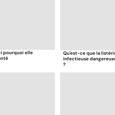
ci pourquoi elle
Qu'est-ce que la listér
anté
infectieuse dangereus
?