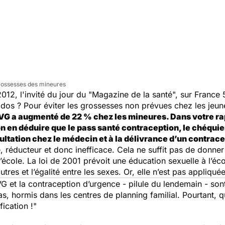
s grossesses des mineures
r 2012, l'invité du jour du "Magazine de la santé", sur France 
ados ? Pour éviter les grossesses non prévues chez les jeune
VG a augmenté de 22 % chez les mineures. Dans votre rap
on en déduire que le pass santé contraception, le chéquie
tation chez le médecin et à la délivrance d’un contracept
, réducteur et donc inefficace. Cela ne suffit pas de donner d
 l’école. La loi de 2001 prévoit une éducation sexuelle à l’éc
res et l’égalité entre les sexes. Or, elle n’est pas appliquée
 et la contraception d’urgence - pilule du lendemain - son
pas, hormis dans les centres de planning familial. Pourtant,
ication !"