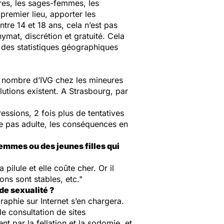
ères, les sages-femmes, les
premier lieu, apporter les
tre 14 et 18 ans, cela n’est pas
nymat, discrétion et gratuité. Cela
r des statistiques géographiques
le nombre d’IVG chez les mineures
olutions existent. A Strasbourg, par
ressions, 2 fois plus de tentatives
me pas adulte, les conséquences en
 femmes ou des jeunes filles qui
pilule et elle coûte cher. Or il
ns sont stables, etc."
de sexualité ?
raphie sur Internet s’en chargera.
de consultation de sites
 par la fellation et la sodomie, et