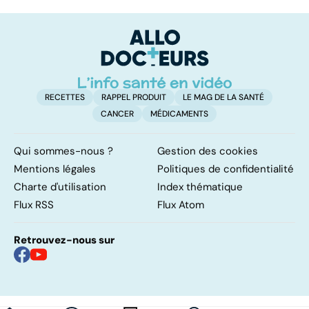
crises de
Huntington : une
c
sommeil
affection
involontaires
neurologique
incurable
RECETTES
RAPPEL PRODUIT
LE MAG DE LA SANTÉ
CANCER
MÉDICAMENTS
Qui sommes-nous ?
Gestion des cookies
Mentions légales
Politiques de confidentialité
Charte d'utilisation
Index thématique
Flux RSS
Flux Atom
Retrouvez-nous sur