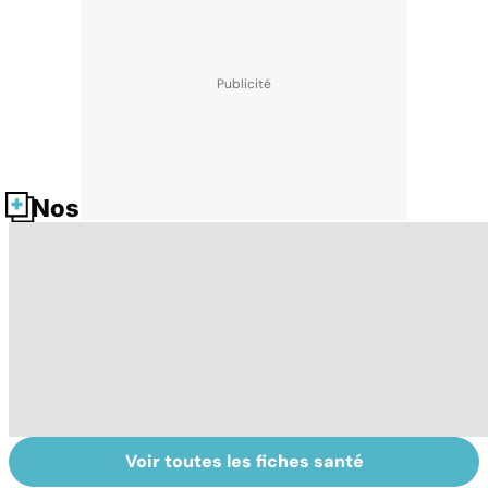
Nos fiches santé
Voir toutes les fiches santé
Narcolepsie : des
Maladie de
To