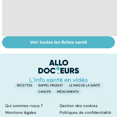
Voir toutes les fiches santé
Tout savoir sur le
Rougeole :
To
virus de la grippe
l'importance de
le
la vaccination
RECETTES
RAPPEL PRODUIT
LE MAG DE LA SANTÉ
CANCER
MÉDICAMENTS
Qui sommes-nous ?
Gestion des cookies
Mentions légales
Politiques de confidentialité