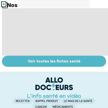
Nos fiches santé
Voir toutes les fiches santé
Tout savoir sur le
Staphylocoque
Fa
cerveau
doré : une
do
bactérie sous
fa
surveillance
RECETTES
RAPPEL PRODUIT
LE MAG DE LA SANTÉ
CANCER
MÉDICAMENTS