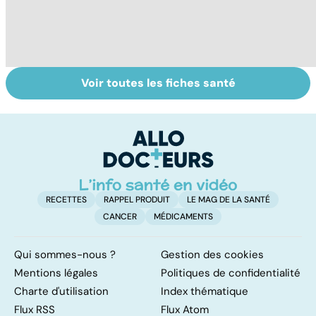
Voir toutes les fiches santé
Violences
Faire du sport à
D
sexuelles :
domicile, c'est
le
comment s'en
facile !
c
remettre ?
l
l
RECETTES
RAPPEL PRODUIT
LE MAG DE LA SANTÉ
CANCER
MÉDICAMENTS
Qui sommes-nous ?
Gestion des cookies
Mentions légales
Politiques de confidentialité
Charte d'utilisation
Index thématique
Flux RSS
Flux Atom