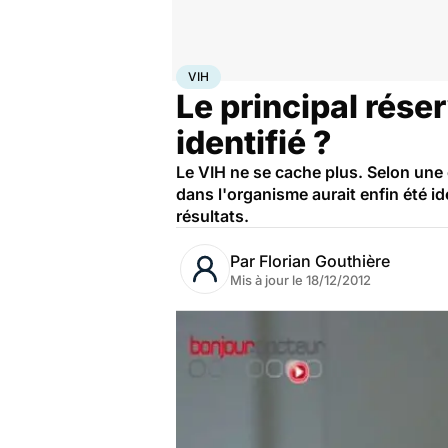
Accueil
Santé
Maladies
VIH
VIH
Le principal rése
identifié ?
Le VIH ne se cache plus. Selon une 
dans l'organisme aurait enfin été i
résultats.
Par
Florian Gouthière
Mis à jour le
18/12/2012