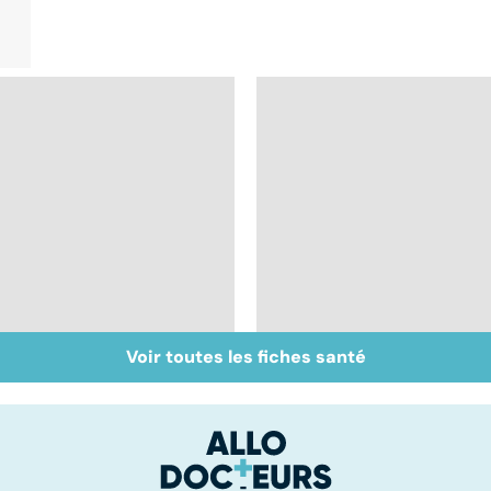
Voir toutes les fiches santé
Staphylocoque doré :
VIH : la maladie dont
une bactérie sous
on ne guérit pas
surveillance