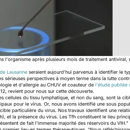
ns l'organisme après plusieurs mois de traitement antiviral,
de Lausanne
seraient aujourd'hui parvenus à identifier le ty
rès sérieuses perspectives à moyen terme dans la lutte contr
ologie et d'allergie au CHUV et coauteur de
l'étude publiée
12, revient pour nous sur cette découverte.
 cellules du tissu lymphatique, et non du sang, sont la cib
cipaux pour le virus. Or, nous avons identifié une sous popul
le particulière du virus. Nos travaux identifient une relat
h), et la présence du virus. Les Tfh constituent le lieu princi
résentent de fait l'immense majorité des réservoirs du VIH."
 premier lieu en termes thérapeutiques. "Nous réfléchissons