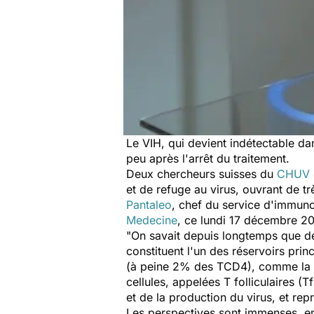
Le VIH, qui devient indétectable da
peu après l'arrêt du traitement.
Deux chercheurs suisses du
CHUV 
et de refuge au virus, ouvrant de t
Pantaleo
, chef du service d'immun
Medecine
, ce lundi 17 décembre 20
"On savait depuis longtemps que des
constituent l'un des réservoirs prin
(à peine 2% des TCD4), comme la cib
cellules, appelées T folliculaires (Tf
et de la production du virus, et rep
Les perspectives sont immenses, en