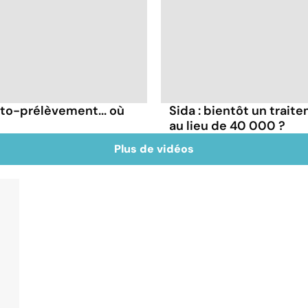
uto-prélèvement... où
Sida : bientôt un trait
au lieu de 40 000 ?
Plus de vidéos