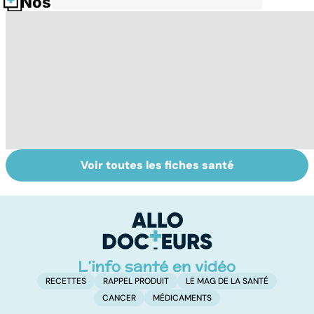
Nos fiches santé
Voir toutes les fiches santé
Comment tenir
BPCO, la
L
ses bonnes
bronchite du
q
résolutions
fumeur
v
a
!
RECETTES
RAPPEL PRODUIT
LE MAG DE LA SANTÉ
CANCER
MÉDICAMENTS