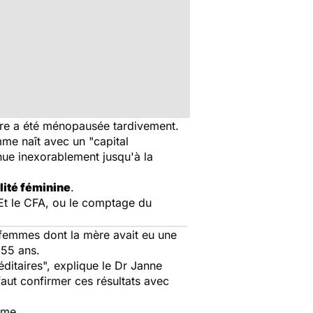
ère a été ménopausée tardivement.
me naît avec un "capital
nue inexorablement jusqu'à la
ilité féminine
.
 Et le CFA, ou le comptage du
 femmes dont la mère avait eu une
 55 ans.
ditaires", explique le Dr Janne
aut confirmer ces résultats avec
mme.