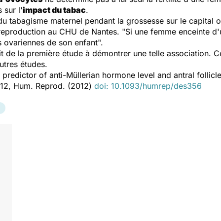
 sur l'
impact du tabac
.
du tabagisme maternel pendant la grossesse sur le capital ov
a reproduction au CHU de Nantes. "Si une femme enceinte d'
s ovariennes de son enfant".
it de la première étude à démontrer une telle association. C
utres études.
redictor of anti-Müllerian hormone level and antral follicl
012, Hum. Reprod. (2012)
doi: 10.1093/humrep/des356