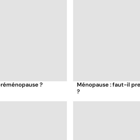
 préménopause ?
Ménopause : faut-il pr
?