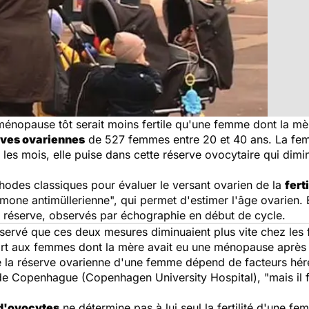
énopause tôt serait moins fertile qu'une femme dont la m
rves ovariennes
de 527 femmes entre 20 et 40 ans. La fem
les mois, elle puise dans cette réserve ovocytaire qui dimi
hodes classiques pour évaluer le versant ovarien de la
fert
mone antimüllerienne", qui permet d'estimer l'âge ovarien.
n réserve, observés par échographie en début de cycle.
bservé que ces deux mesures diminuaient plus vite chez les
rt aux femmes dont la mère avait eu une ménopause après
e la réserve ovarienne d'une femme dépend de facteurs héré
 de Copenhague (Copenhagen University Hospital), "mais il f
d'ovocytes
ne détermine pas à lui seul la fertilité d'une fe