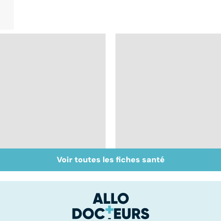
Voir toutes les fiches santé
Tout savoir sur le
Staphylocoque doré 
cerveau
une bactérie sous
surveillance