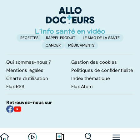
facile !
contre d'une
av
levée de
l'anonymat
RECETTES
RAPPEL PRODUIT
LE MAG DE LA SANTÉ
CANCER
MÉDICAMENTS
Qui sommes-nous ?
Gestion des cookies
Mentions légales
Politiques de confidentialité
Charte d'utilisation
Index thématique
Flux RSS
Flux Atom
Retrouvez-nous sur