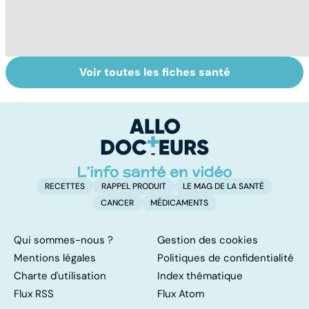
Voir toutes les fiches santé
Gynéco : un suivi
Sexualité,
A
pour la vie
infertilité et
c
PMA, des liens
el
étroits
RECETTES
RAPPEL PRODUIT
LE MAG DE LA SANTÉ
CANCER
MÉDICAMENTS
Qui sommes-nous ?
Gestion des cookies
Mentions légales
Politiques de confidentialité
Charte d'utilisation
Index thématique
Flux RSS
Flux Atom