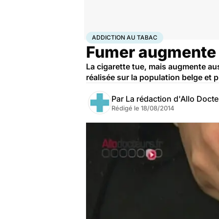
Accueil
Santé
Maladies
Drogues et addictions
Add
ADDICTION AU TABAC
Fumer augmente le
La cigarette tue, mais augmente auss
réalisée sur la population belge et 
Par
La rédaction d'Allo Doct
Rédigé le
18/08/2014