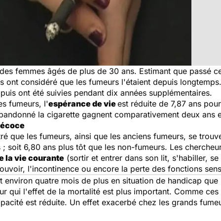
des femmes âgés de plus de 30 ans. Estimant que passé cet
rs ont considéré que les fumeurs l'étaient depuis longtemps
 puis ont été suivies pendant dix années supplémentaires.
es fumeurs, l'
espérance de vie
est réduite de 7,87 ans pou
bandonné la cigarette gagnent comparativement deux ans e
précoce
 que les fumeurs, ainsi que les anciens fumeurs, se trouven
; soit 6,80 ans plus tôt que les non-fumeurs. Les chercheur
e la vie courante
(sortir et entrer dans son lit, s'habiller, s
mouvoir, l'incontinence ou encore la perte des fonctions senso
nt environ quatre mois de plus en situation de handicap que
our qui l'effet de la mortalité est plus important. Comme c
ncapacité est réduite. Un effet exacerbé chez les grands fu