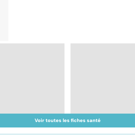
Voir toutes les fiches santé
Faire du sport à
Don de gamètes : le
domicile, c'est facile !
pour et le contre