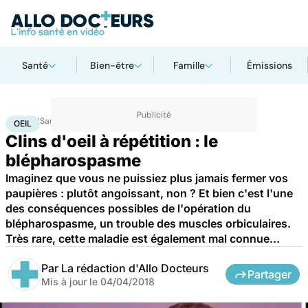
Santé
Bien-être
Famille
Émissions
Accueil
Santé
Maladies
Oeil
OEIL
Clins d'oeil à répétition : le
blépharospasme
Imaginez que vous ne puissiez plus jamais fermer vos
paupières : plutôt angoissant, non ? Et bien c'est l'une
des conséquences possibles de l'opération du
blépharospasme, un trouble des muscles orbiculaires.
Très rare, cette maladie est également mal connue…
Par
La rédaction d'Allo Docteurs
Partager
Mis à jour le
04/04/2018