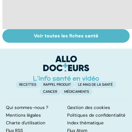
Voir toutes les fiches santé
Tout savoir sur le
Staphylocoque
Fa
cerveau
doré : une
do
bactérie sous
fa
surveillance
RECETTES
RAPPEL PRODUIT
LE MAG DE LA SANTÉ
CANCER
MÉDICAMENTS
Qui sommes-nous ?
Gestion des cookies
Mentions légales
Politiques de confidentialité
Charte d'utilisation
Index thématique
Flux RSS
Flux Atom