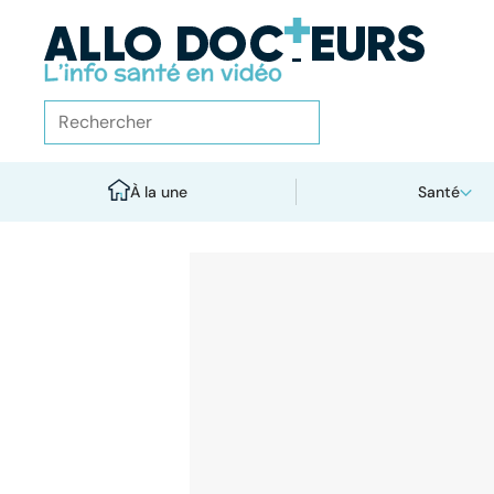
À la une
Santé