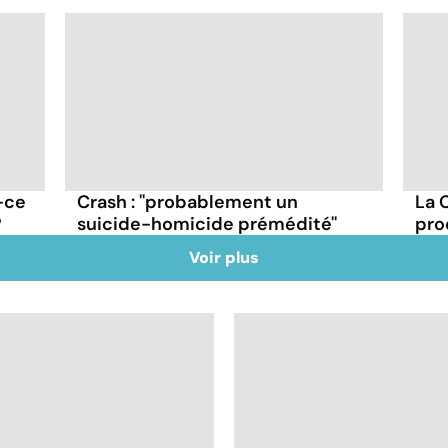
-ce
Crash : ''probablement un
La 
?
suicide-homicide prémédité''
pro
Voir plus