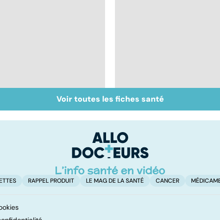
Voir toutes les fiches santé
Comprendre le
Comprendre les
syndrome de
myopathies
Guillain-Barré
ETTES
RAPPEL PRODUIT
LE MAG DE LA SANTÉ
CANCER
MÉDICAM
ookies
onfidentialité