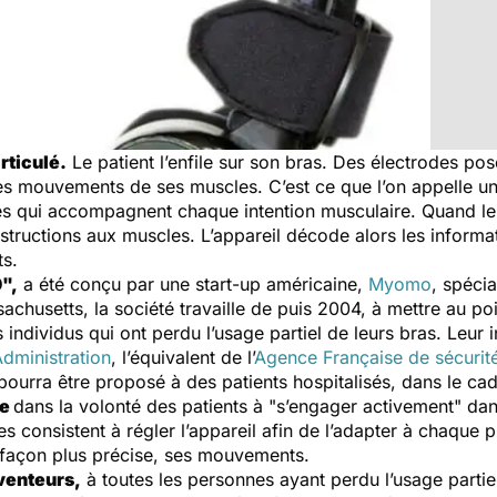
rticulé.
Le patient l’enfile sur son bras. Des électrodes po
 les mouvements de ses muscles. C’est ce que l’on appelle u
ques qui accompagnent chaque intention musculaire. Quand le
structions aux muscles. L’appareil décode alors les informa
ts.
",
a été conçu par une start-up américaine,
Myomo
, spéci
achusetts, la société travaille de puis 2004, à mettre au poi
individus qui ont perdu l’usage partiel de leurs bras. Leur i
dministration
, l’équivalent de l’
Agence Française de sécurité
 pourra être proposé à des patients hospitalisés, dans le ca
de
dans la volonté des patients à "s’engager activement" da
s consistent à régler l’appareil afin de l’adapter à chaque 
e façon plus précise, ses mouvements.
nventeurs,
à toutes les personnes ayant perdu l’usage partiel