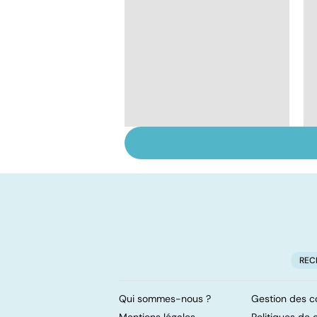
Myopathie de
Duchenne : la
myopathie de
l'enfant la plus
fréquente
REC
Qui sommes-nous ?
Gestion des c
Mentions légales
Politiques de c