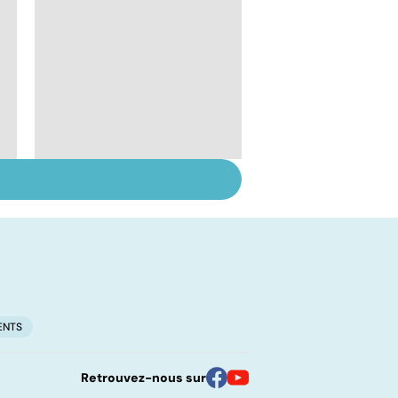
Faire du sport à
domicile, c'est facile !
ENTS
Retrouvez-nous sur