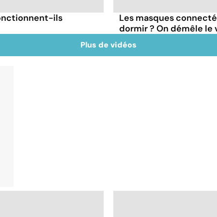
onctionnent-ils
Les masques connectés
dormir ? On démêle le v
Plus de vidéos