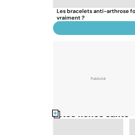
Les bracelets anti-arthrose f
vraiment ?
Nos fiches santé