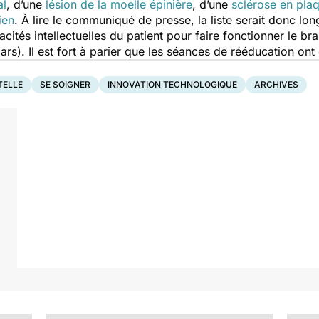
al
, d’une
lésion de la moelle épinière
, d’une
sclérose en pla
ien
. À lire le communiqué de presse, la liste serait donc lo
ités intellectuelles du patient pour faire fonctionner le bras
ars). Il est fort à parier que les séances de rééducation ont
TELLE
SE SOIGNER
INNOVATION TECHNOLOGIQUE
ARCHIVES