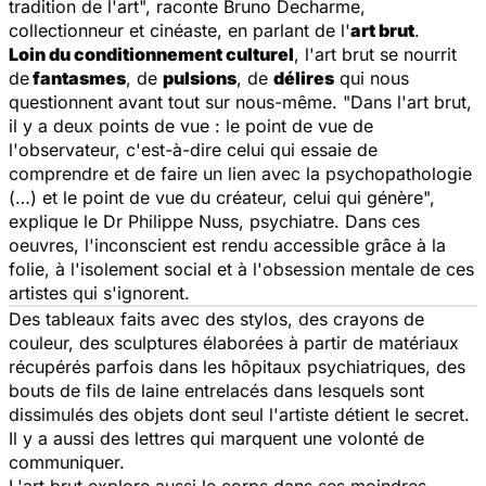
tradition de l'art
", raconte Bruno Decharme,
collectionneur et cinéaste, en parlant de l'
art brut
.
Loin du conditionnement culturel
, l'art brut se nourrit
de
fantasmes
, de
pulsions
, de
délires
qui nous
questionnent avant tout sur nous-même. "
Dans l'art brut,
il y a deux points de vue : le point de vue de
l'observateur, c'est-à-dire celui qui essaie de
comprendre et de faire un lien avec la psychopathologie
(…) et le point de vue du créateur, celui qui génère
",
explique le Dr Philippe Nuss, psychiatre. Dans ces
oeuvres, l'inconscient est rendu accessible grâce à la
folie, à l'isolement social et à l'obsession mentale de ces
artistes qui s'ignorent.
Des tableaux faits avec des stylos, des crayons de
couleur, des sculptures élaborées à partir de matériaux
récupérés parfois dans les hôpitaux psychiatriques, des
bouts de fils de laine entrelacés dans lesquels sont
dissimulés des objets dont seul l'artiste détient le secret.
Il y a aussi des lettres qui marquent une volonté de
communiquer.
L'art brut explore aussi le corps dans ses moindres