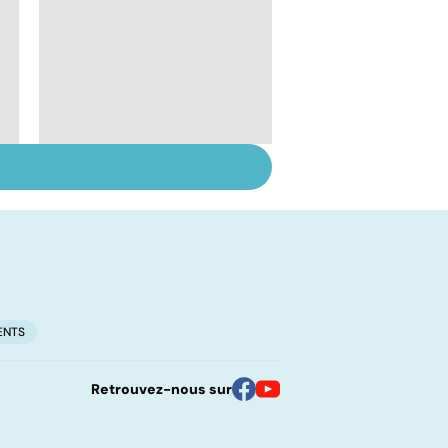
Le lupus, une maladie
complexe
ENTS
Retrouvez-nous sur