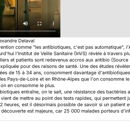
exandre Delaval
ention comme "les antibiotiques, c'est pas automatique", l'
rd'hui l'Institut de Veille Sanitaire (InVS) révèle à travers 
liers et patients sont redevenus accros aux antibio (Source
 expliquée pour des raisons de santé. Une des études révè
 âgées de 15 à 34 ans, consomment davantage d'antibiotiques
s les Pays-de-Loire et en Rhône-Alpes que l'on consomme le 
l'on en consomme le plus.
iotiques entraîne, on le sait, une résistance des bactéries 
 vient de mettre au point des tests rapides, qui permettent j
2 heures, est il désormais possible de savoir si un patient e
 découverte est majeure, car 25 000 malades porteurs d'inf