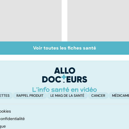
Voir toutes les fiches santé
Inflammation des
Suicide : prévenir le
amygdales : que faire
passage à l'acte
en cas d'angine ?
ETTES
RAPPEL PRODUIT
LE MAG DE LA SANTÉ
CANCER
MÉDICAM
ookies
onfidentialité
que