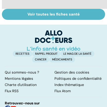
Voir toutes les fiches santé
Les aidants
Mémoire : à
Al
familiaux aussi
entretenir sans
d
ont besoin d'aide
attendre !
di
tr
RECETTES
RAPPEL PRODUIT
LE MAG DE LA SANTÉ
CANCER
MÉDICAMENTS
Qui sommes-nous ?
Gestion des cookies
Mentions légales
Politiques de confidentialité
Charte d'utilisation
Index thématique
Flux RSS
Flux Atom
Retrouvez-nous sur