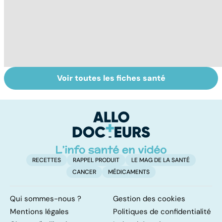
Voir toutes les fiches santé
Burn-out :
Faire du sport à
V
l'épuisement
domicile, c'est
c
professionnel
facile !
RECETTES
RAPPEL PRODUIT
LE MAG DE LA SANTÉ
CANCER
MÉDICAMENTS
Qui sommes-nous ?
Gestion des cookies
Mentions légales
Politiques de confidentialité