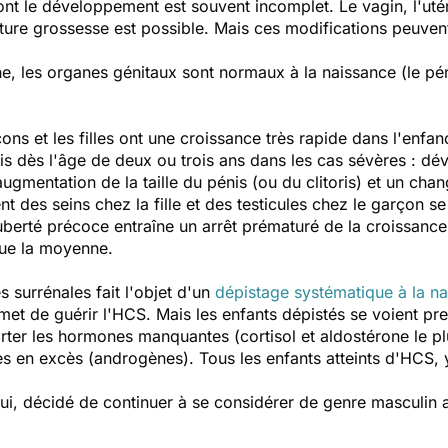
ont le développement est souvent incomplet. Le vagin, l'utér
ure grossesse est possible. Mais ces modifications peuvent
e, les organes génitaux sont normaux à la naissance (le pén
ons et les filles ont une croissance très rapide dans l'enfa
ois dès l'âge de deux ou trois ans dans les cas sévères : dé
augmentation de la taille du pénis (ou du clitoris) et un cha
 des seins chez la fille et des testicules chez le garçon se
uberté précoce entraîne un arrêt prématuré de la croissance
que la moyenne.
 surrénales fait l'objet d'un
dépistage systématique à la n
rmet de guérir l'HCS. Mais les enfants dépistés se voient pr
rter les hormones manquantes (cortisol et aldostérone le plu
 en excès (androgènes). Tous les enfants atteints d'HCS, y
ui, décidé de continuer à se considérer de genre masculin av