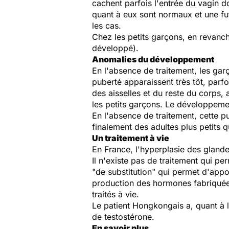
cachent parfois l'entrée du vagin d
quant à eux sont normaux et une fut
les cas.
Chez les petits garçons, en revanch
développé).
Anomalies du développement
En l'absence de traitement, les garç
puberté apparaissent très tôt, parf
des aisselles et du reste du corps, 
les petits garçons. Le développement
En l'absence de traitement, cette p
finalement des adultes plus petits 
Un traitement à vie
En France, l'hyperplasie des glandes
Il n'existe pas de traitement qui pe
"de substitution" qui permet d'appo
production des hormones fabriquées
traités à vie.
Le patient Hongkongais a, quant à l
de testostérone.
En savoir plus