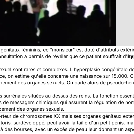
énitaux féminins, ce "monsieur" est doté d'attributs extéri
nsultation a permis de révéler que ce patient souffrait d'
hy
uel sont rares et complexes. L'hyperplasie congénitale de
nce, on estime qu'elle concerne une naissance sur 15.000. Che
pement des organes sexuels. On parle alors de pseudo-he
surrénales situées au-dessus des reins. La fonction essent
s de messagers chimiques qui assurent la régulation de no
pement des organes sexuels.
porteur de chromosomes XX mais ses organes génitaux extern
ris, surdéveloppé, peut avoir la taille d'un petit pénis, ma
à des bourses, avec un excès de peau leur donnant un aspec