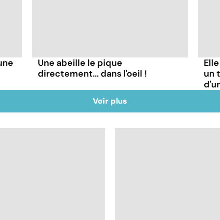
'une
Une abeille le pique
Ell
directement... dans l'oeil !
un t
d'u
Voir plus