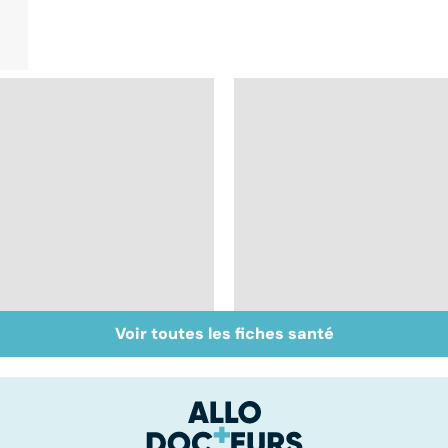
Voir toutes les fiches santé
Staphylocoque doré :
Le magnésium, un
une bactérie sous
oligo-élément vital
surveillance