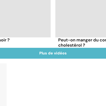
oir ?
Peut-on manger du co
cholestérol ?
Plus de vidéos