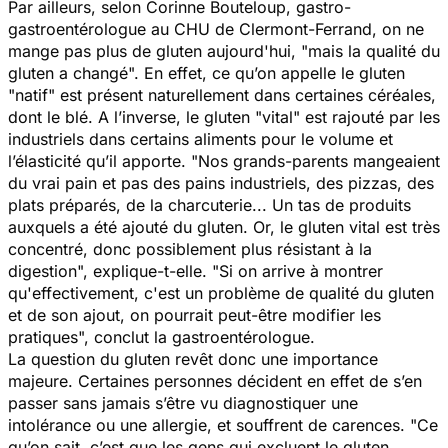
Par ailleurs, selon Corinne Bouteloup, gastro-
gastroentérologue au CHU de Clermont-Ferrand, on ne
mange pas plus de gluten aujourd'hui, "
mais la qualité du
gluten a changé
". En effet, ce qu’on appelle le gluten
"natif" est présent naturellement dans certaines céréales,
dont le blé. A l’inverse, le gluten "vital" est rajouté par les
industriels dans certains aliments pour le volume et
l’élasticité qu’il apporte. "
Nos grands-parents mangeaient
du vrai pain et pas des pains industriels, des pizzas, des
plats préparés, de la charcuterie... Un tas de produits
auxquels a été ajouté du gluten. Or, le gluten vital est très
concentré, donc possiblement plus résistant à la
digestion
", explique-t-elle. "
Si on arrive à montrer
qu'effectivement, c'est un problème de qualité du gluten
et de son ajout, on pourrait peut-être modifier les
pratiques
", conclut la gastroentérologue.
La question du gluten revêt donc une importance
majeure. Certaines personnes décident en effet de s’en
passer sans jamais s’être vu diagnostiquer une
intolérance ou une allergie, et souffrent de carences. "
Ce
qu’on sait, c’est que les gens qui excluent le gluten