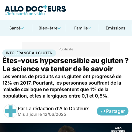
Santé
Bien-être
Famille
Émissions
Accueil
Santé
Maladies
Intolérance au gluten
INTOLÉRANCE AU GLUTEN
Êtes-vous hypersensible au gluten ?
La science va tenter de le savoir
Les ventes de produits sans gluten ont progressé de
12% en 2017. Pourtant, les personnes souffrant de la
maladie cœliaque ne représentent que 1% de la
population, et les allergiques entre 0,1 et 0,5%.
Par
La rédaction d'Allo Docteurs
Partager
Mis à jour le
12/06/2025