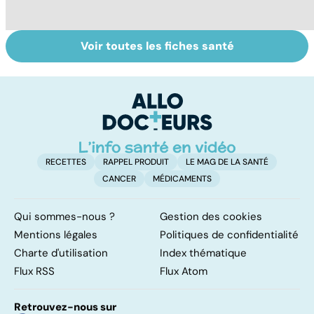
Voir toutes les fiches santé
Alimentation :
Les féculents, un
C
mangeons-nous
carburant
l'
trop de
indispensable
d
protéines ?
pour l'organisme
RECETTES
RAPPEL PRODUIT
LE MAG DE LA SANTÉ
CANCER
MÉDICAMENTS
Qui sommes-nous ?
Gestion des cookies
Mentions légales
Politiques de confidentialité
Charte d'utilisation
Index thématique
Flux RSS
Flux Atom
Retrouvez-nous sur