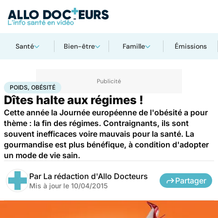
Santé
Bien-être
Famille
Émissions
Accueil
Bien-être
Nutrition
Poids, obésité
POIDS, OBÉSITÉ
Dîtes halte aux régimes !
Cette année la Journée européenne de l'obésité a pour
thème : la fin des régimes. Contraignants, ils sont
souvent inefficaces voire mauvais pour la santé. La
gourmandise est plus bénéfique, à condition d'adopter
un mode de vie sain.
Par
La rédaction d'Allo Docteurs
Partager
Mis à jour le
10/04/2015