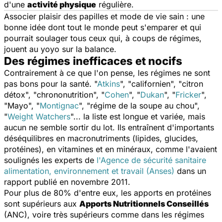
d'une
activité physique
régulière.
Associer plaisir des papilles et mode de vie sain : une
bonne idée dont tout le monde peut s'emparer et qui
pourrait soulager tous ceux qui, à coups de régimes,
jouent au yoyo sur la balance.
Des régimes inefficaces et nocifs
Contrairement à ce que l'on pense, les régimes ne sont
pas bons pour la santé. "
Atkins
", "californien", "citron
détox", "chrononutrition", "
Cohen
", "
Dukan
", "
Fricker
",
"Mayo", "
Montignac
", "régime de la soupe au chou",
"
Weight Watchers
"... la liste est longue et variée, mais
aucun ne semble sortir du lot. Ils entraînent d'importants
déséquilibres en macronutriments (lipides, glucides,
protéines), en vitamines et en minéraux, comme l'avaient
soulignés les experts de
l'Agence de sécurité sanitaire
alimentation, environnement et travail (Anses)
dans un
rapport publié en novembre 2011.
Pour plus de 80% d'entre eux, les apports en protéines
sont supérieurs aux
Apports Nutritionnels Conseillés
(ANC), voire très supérieurs comme dans les régimes