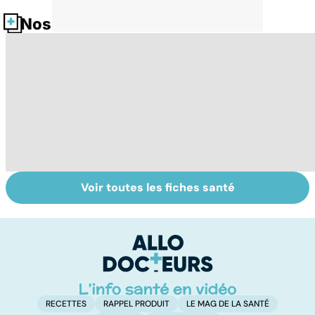
Nos fiches santé
Voir toutes les fiches santé
Comment tenir
Alimentation :
Le
ses bonnes
mangeons-nous
c
résolutions
trop de
i
protéines ?
p
RECETTES
RAPPEL PRODUIT
LE MAG DE LA SANTÉ