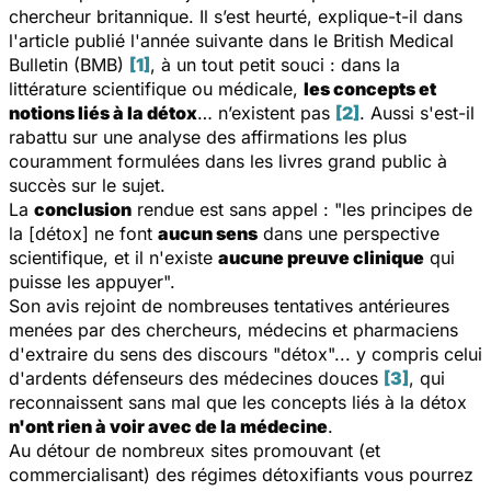
chercheur britannique. Il s’est heurté, explique-t-il dans
l'article publié l'année suivante dans le
British Medical
Bulletin (BMB)
[1]
, à un tout petit souci : dans la
littérature scientifique ou médicale,
les concepts et
notions liés à la détox
… n’existent pas
[2]
. Aussi s'est-il
rabattu sur une analyse des affirmations les plus
couramment formulées dans les livres grand public à
succès sur le sujet.
La
conclusion
rendue est sans appel :
"les principes de
la [détox] ne font
aucun sens
dans une perspective
scientifique, et il n'existe
aucune preuve clinique
qui
puisse les appuyer".
Son avis rejoint de nombreuses tentatives antérieures
menées par des chercheurs, médecins et pharmaciens
d'extraire du sens des discours "détox"... y compris celui
d'ardents défenseurs des médecines douces
[3]
, qui
reconnaissent sans mal que les concepts liés à la détox
n'ont rien à voir avec de la médecine
.
Au détour de nombreux sites promouvant (et
commercialisant) des régimes détoxifiants vous pourrez