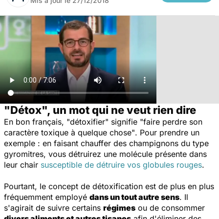
Mis à jour le
27/12/2018
"Détox", un mot qui ne veut rien dire
En bon français, "détoxifier" signifie
"faire perdre son
caractère toxique à quelque chose"
. Pour prendre un
exemple : en faisant chauffer des champignons du type
gyromitres, vous détruirez une molécule présente dans
leur chair
susceptible de détruire vos globules rouges
.
Pourtant, le concept de détoxification est de plus en plus
fréquemment employé
dans un tout autre sens
. Il
s'agirait de suivre certains
régimes
ou de consommer
divers aliments et autres tisanes
afin d'éliminer des