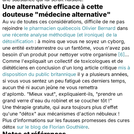
Une alternative efficace à cette
douteuse "médecine alternative"
Au vu de toutes ces considérations, difficile de ne pas
rejoindre
le pharmacien québecois Olivier Bernard
dans
une récente analyse méthodique (et ironique) de la
détoxification
: à moins que vous ne soyez un cyborg,
une entité extraterrestre ou un fantôme, vous n'avez pas
besoin d'un produit pour nettoyer votre organisme
[6]
...
Comme l'expliquait un collectif de toxicologues et de
diététiciens en conclusion d'un long article critique
mis à
disposition du public britannique
il y a plusieurs années,
si vous vous sentez un peu fatigué ces derniers temps,
aucun thé ni aucun jeûne ne vous remettra
d'aplomb.
"Mieux vaut"
, expliquaient-ils,
"prendre un
grand verre d'eau du robinet et se coucher tôt !"
Une thérapie gratuite, qui aura toujours plus d'effet
qu'une "détox" aux mécanismes d'action nébuleux !
Plus d’informations sur les fausses promesses des cures
détox
sur le blog de Florian Gouthière
.