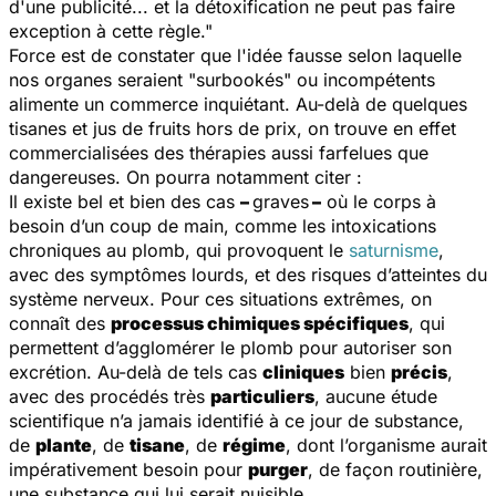
d'une publicité... et la détoxification ne peut pas faire
exception à cette règle."
Force est de constater que l'idée fausse selon laquelle
nos organes seraient "surbookés" ou incompétents
alimente un commerce inquiétant. Au-delà de quelques
tisanes et jus de fruits hors de prix, on trouve en effet
commercialisées des thérapies aussi farfelues que
dangereuses. On pourra notamment citer :
Il existe bel et bien des cas
–
graves
–
où le corps à
besoin d’un coup de main, comme les intoxications
chroniques au plomb, qui provoquent le
saturnisme
,
avec des symptômes lourds, et des risques d’atteintes du
système nerveux. Pour ces situations extrêmes, on
connaît des
processus chimiques spécifiques
, qui
permettent d’agglomérer le plomb pour autoriser son
excrétion. Au-delà de tels cas
cliniques
bien
précis
,
avec des procédés très
particuliers
, aucune étude
scientifique n’a jamais identifié à ce jour de substance,
de
plante
, de
tisane
, de
régime
, dont l’organisme aurait
impérativement besoin pour
purger
, de façon routinière,
une substance qui lui serait nuisible.