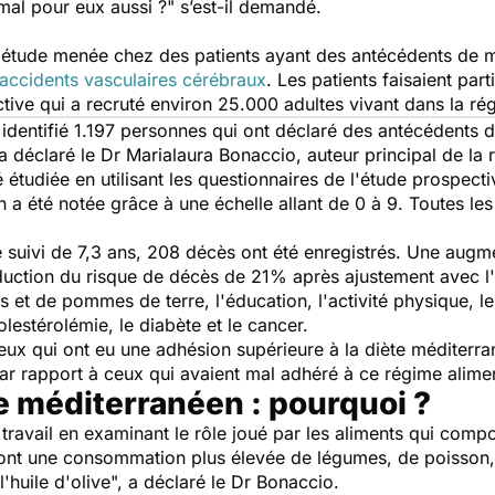
mal pour eux aussi ?"
s’est-il demandé.
l'étude menée chez des patients ayant des antécédents de
accidents vasculaires cérébraux
. Les patients faisaient par
ve qui a recruté environ 25.000 adultes vivant dans la régi
 identifié 1.197 personnes qui ont déclaré des antécédents 
 a déclaré le Dr Marialaura Bonaccio, auteur principal de la 
é étudiée en utilisant les questionnaires de l'étude prospec
a été notée grâce à une échelle allant de 0 à 9. Toutes le
suivi de 7,3 ans, 208 décès ont été enregistrés. Une augmen
duction du risque de décès de 21% après ajustement avec l'
et de pommes de terre, l'éducation, l'activité physique, le 
lestérolémie, le diabète et le cancer.
ux qui ont eu une adhésion supérieure à la diète méditerran
r rapport à ceux qui avaient mal adhéré à ce régime alime
e méditerranéen : pourquoi ?
travail en examinant le rôle joué par les aliments qui com
sont une consommation plus élevée de légumes, de poisson, d
'huile d'olive
", a déclaré le Dr Bonaccio.