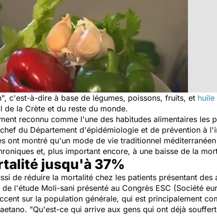
", c'est-à-dire à base de légumes, poissons, fruits, et
huile
il de la Crète et du reste du monde.
ment reconnu comme l'une des habitudes alimentaires les p
chef du Département d'épidémiologie et de prévention à l'ins
s ont montré qu'un mode de vie traditionnel méditerranéen 
roniques et, plus important encore, à une baisse de la mort
rtalité jusqu'à 37%
si de réduire la mortalité chez les patients présentant des
ts de l'étude Moli-sani présenté au Congrès ESC (Société e
l’accent sur la population générale, qui est principalement
Gaetano. "
Qu'est-ce qui arrive aux gens qui ont déjà souffer