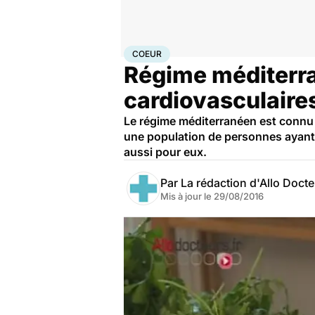
Accueil
Santé
Maladies
Maladies cardiaques
Coeu
COEUR
Régime méditerr
cardiovasculaire
Le régime méditerranéen est connu p
une population de personnes ayant 
aussi pour eux.
Par
La rédaction d'Allo Doct
Mis à jour le
29/08/2016