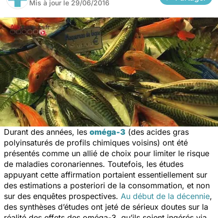
Mis à jour le
29/06/2016
Durant des années, les
oméga-3
(des acides gras
polyinsaturés de profils chimiques voisins) ont été
présentés comme un allié de choix pour limiter le risque
de maladies coronariennes. Toutefois, les études
appuyant cette affirmation portaient essentiellement sur
des estimations a posteriori de la consommation, et non
sur des enquêtes prospectives.
Au début de la décennie
,
des synthèses d’études ont jeté de sérieux doutes sur la
réalité des effets des oméga-3, qu’ils soient ingérés via