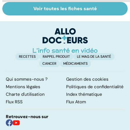
Voir toutes les fiches santé
Tout savoir sur
Inflammation des
Su
les infections
amygdales : que
le
pulmonaires
faire en cas
l'
d'angine ?
RECETTES
RAPPEL PRODUIT
LE MAG DE LA SANTÉ
CANCER
MÉDICAMENTS
Qui sommes-nous ?
Gestion des cookies
Mentions légales
Politiques de confidentialité
Charte d'utilisation
Index thématique
Flux RSS
Flux Atom
Retrouvez-nous sur