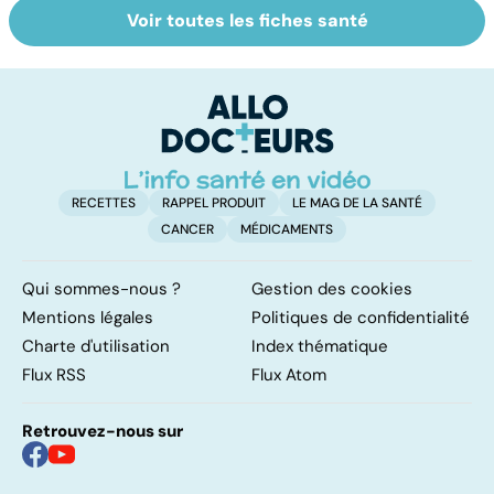
Voir toutes les fiches santé
Le magnésium,
Intestin irritable :
Al
un oligo-élément
le régime
pé
vital
FODMAP, une
solution ?
RECETTES
RAPPEL PRODUIT
LE MAG DE LA SANTÉ
CANCER
MÉDICAMENTS
Qui sommes-nous ?
Gestion des cookies
Mentions légales
Politiques de confidentialité
Charte d'utilisation
Index thématique
Flux RSS
Flux Atom
Retrouvez-nous sur