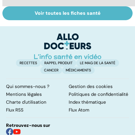
Voir toutes les fiches santé
Le magnésium,
Intestin irritable :
Al
un oligo-élément
le régime
pé
vital
FODMAP, une
solution ?
RECETTES
RAPPEL PRODUIT
LE MAG DE LA SANTÉ
CANCER
MÉDICAMENTS
Qui sommes-nous ?
Gestion des cookies
Mentions légales
Politiques de confidentialité
Charte d'utilisation
Index thématique
Flux RSS
Flux Atom
Retrouvez-nous sur