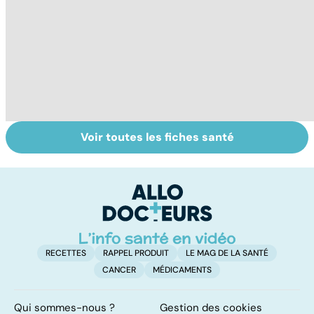
Voir toutes les fiches santé
Le tramadol, un
Un rhume, ça se
D
médicament à
soigne ?
d
risque
m
a
RECETTES
RAPPEL PRODUIT
LE MAG DE LA SANTÉ
CANCER
MÉDICAMENTS
Qui sommes-nous ?
Gestion des cookies