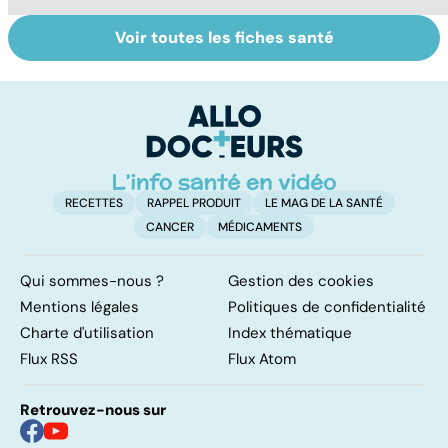
Voir toutes les fiches santé
Le magnésium,
Intestin irritable :
Al
un oligo-élément
le régime
m
vital
FODMAP, une
t
solution ?
p
RECETTES
RAPPEL PRODUIT
LE MAG DE LA SANTÉ
CANCER
MÉDICAMENTS
Qui sommes-nous ?
Gestion des cookies
Mentions légales
Politiques de confidentialité
Charte d'utilisation
Index thématique
Flux RSS
Flux Atom
Retrouvez-nous sur