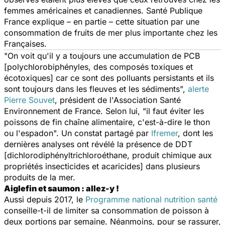
femmes américaines et canadiennes. Santé Publique
France explique – en partie – cette situation par une
consommation de fruits de mer plus importante chez les
Françaises.
"
On voit qu'il y a toujours une accumulation de PCB
[polychlorobiphényles, des composés toxiques et
écotoxiques] car ce sont
des polluants persistants
et ils
sont toujours dans les fleuves et les sédiments
",
alerte
Pierre Souvet
, président de l'Association Santé
Environnement de France. Selon lui, "
il faut éviter les
poissons de fin chaîne alimentaire, c'est-à-dire le thon
ou l'espadon
". Un constat partagé par
Ifremer
, dont les
dernières analyses ont révélé la présence de DDT
[dichlorodiphényltrichloroéthane, produit chimique aux
propriétés insecticides et acaricides] dans plusieurs
produits de la mer.
Aiglefin et saumon : allez-y !
Aussi depuis 2017, le
Programme national nutrition santé
conseille-t-il de limiter sa consommation de poisson à
deux portions par semaine. Néanmoins, pour se rassurer,