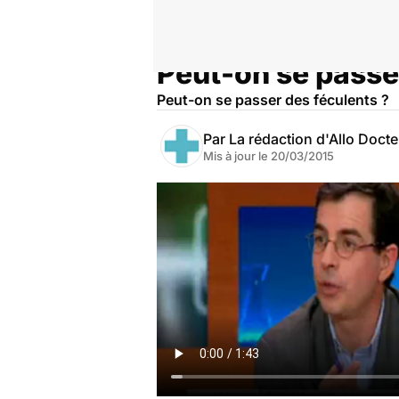
Peut-on se passe
Accueil
Santé
Peut-on se passer des féculents ?
Par
La rédaction d'Allo Doct
Mis à jour le
20/03/2015