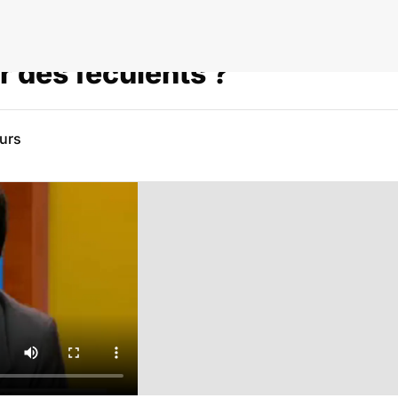
r des féculents ?
eurs