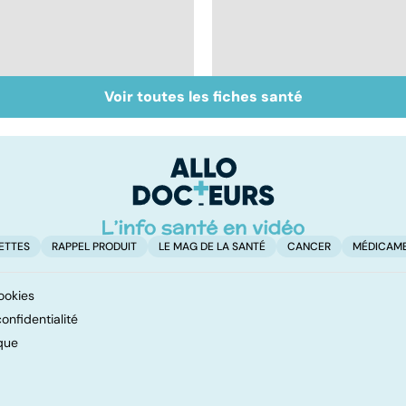
Voir toutes les fiches santé
Inflammation des
Suicide : prévenir le
amygdales : que faire
passage à l'acte
en cas d'angine ?
ETTES
RAPPEL PRODUIT
LE MAG DE LA SANTÉ
CANCER
MÉDICAM
ookies
onfidentialité
que