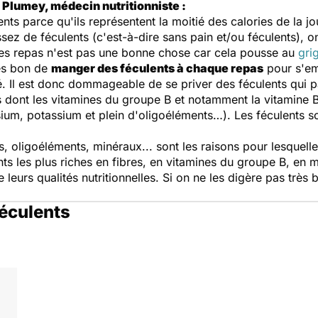
 Plumey, médecin nutritionniste :
ts parce qu'ils représentent la moitié des calories de la jo
ez de féculents (c'est-à-dire sans pain et/ou féculents), o
 les repas n'est pas une bonne chose car cela pousse au
gri
rès bon de
manger des féculents à chaque repas
pour s'em
. Il est donc dommageable de se priver des féculents qui pa
s dont les vitamines du groupe B et notamment la vitamine B
m, potassium et plein d'oligoéléments…). Les féculents so
s, oligoéléments, minéraux... sont les raisons pour lesquelle
ts les plus riches en fibres, en vitamines du groupe B, en 
rs qualités nutritionnelles. Si on ne les digère pas très bi
féculents