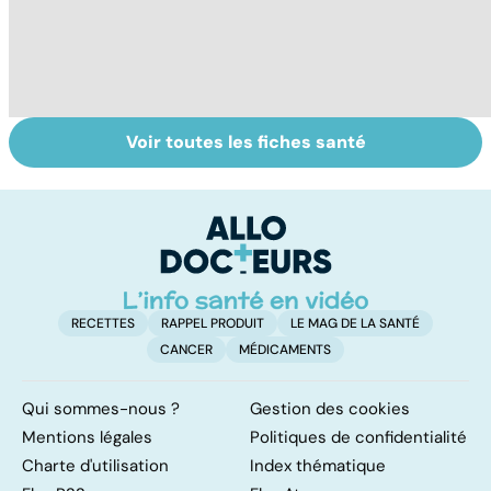
Voir toutes les fiches santé
Maladie
Tout savoir sur
Ga
coeliaque :
nos excréments
b
cuisiner sans
q
gluten
RECETTES
RAPPEL PRODUIT
LE MAG DE LA SANTÉ
CANCER
MÉDICAMENTS
Qui sommes-nous ?
Gestion des cookies
Mentions légales
Politiques de confidentialité
Charte d'utilisation
Index thématique