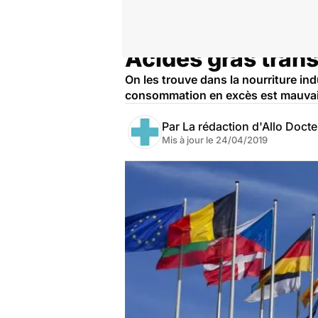
Acides gras trans
Accueil
Santé
On les trouve dans la nourriture indu
consommation en excès est mauvaise
Par
La rédaction d'Allo Doct
Mis à jour le
24/04/2019