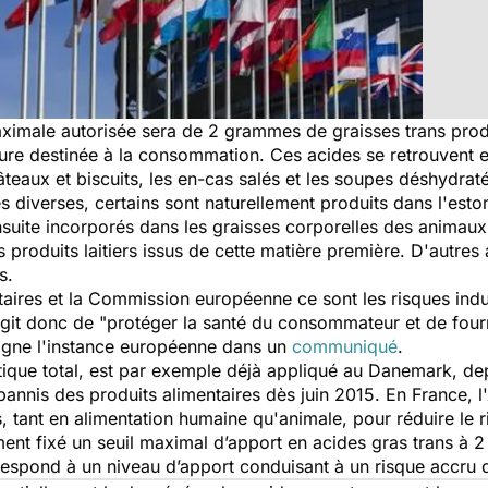
 maximale autorisée sera de 2 grammes de graisses trans prod
re destinée à la consommation. Ces acides se retrouvent ent
 gâteaux et biscuits, les en-cas salés et les soupes déshydrat
es diverses, certains sont naturellement produits dans l'es
nsuite incorporés dans les graisses corporelles des animaux 
les produits laitiers issus de cette matière première. D'autre
s.
itaires et la Commission européenne ce sont les risques in
'agit donc de "protéger la santé du consommateur et de fou
ligne l'instance européenne dans un
communiqué
.
tique total, est par exemple déjà appliqué au Danemark, de
 bannis des produits alimentaires dès juin 2015. En France, l'
ns, tant en alimentation humaine qu'animale, pour réduire le 
t fixé un seuil maximal d’apport en acides gras trans à 2 
rrespond à un niveau d’apport conduisant à un risque accru