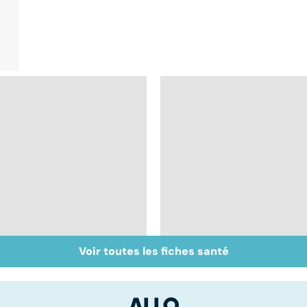
Voir toutes les fiches santé
Inflammation des
Suicide : prévenir le
amygdales : que faire
passage à l'acte
en cas d'angine ?