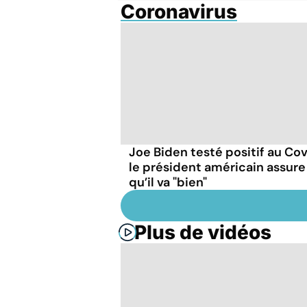
Coronavirus
Joe Biden testé positif au Cov
le président américain assure
qu’il va "bien"
Plus de vidéos