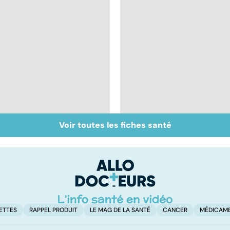
Voir toutes les fiches santé
Tout savoir sur les
Inflammation des
infections
amygdales : que faire
pulmonaires
en cas d'angine ?
ETTES
RAPPEL PRODUIT
LE MAG DE LA SANTÉ
CANCER
MÉDICAM