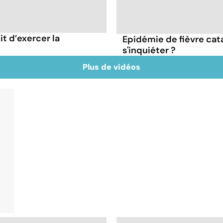
it d’exercer la
Epidémie de fièvre catar
s'inquiéter ?
Plus de vidéos