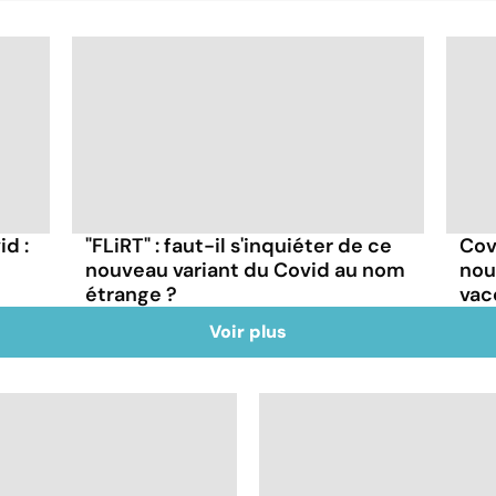
id :
"FLiRT" : faut-il s'inquiéter de ce
Covi
nouveau variant du Covid au nom
nou
étrange ?
vac
Voir plus