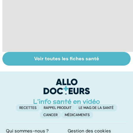
Voir toutes les fiches santé
Tout savoir sur le
Mélanome : le
P
cancer de la
plus redouté des
l
vessie
cancers de la
d
peau
RECETTES
RAPPEL PRODUIT
LE MAG DE LA SANTÉ
CANCER
MÉDICAMENTS
Qui sommes-nous ?
Gestion des cookies