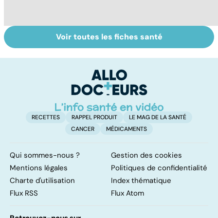
Voir toutes les fiches santé
Mal de dos :
Tout savoir sur
I
quand les
les infections
a
vertèbres s'en
pulmonaires
fa
mêlent
d'
RECETTES
RAPPEL PRODUIT
LE MAG DE LA SANTÉ
CANCER
MÉDICAMENTS
Qui sommes-nous ?
Gestion des cookies
Mentions légales
Politiques de confidentialité
Charte d'utilisation
Index thématique
Flux RSS
Flux Atom