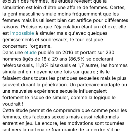
exclusif des femmes, les études révèlent que la
simulation est loin d'être une affaire de femmes. Certes,
la gent masculine simule moins fréquemment que les
femmes mais ils utilisent bien cet artifice pour différentes
raisons. Précisons que l'éjaculation étant un réflexe, elle
est
impossible
à simuler mais qu'avec quelques
gémissements et soubresauts, le tour est joué
concernant l'orgasme.
Dans une
étude
publiée en 2016 et portant sur 230
hommes âgés de 18 à 29 ans (86,5% se déclarant
hétérosexuels, 11,8% bisexuels et 1,7 autre), les hommes
simulaient en moyenne une fois sur quatre ; ils le
faisaient dans toutes les pratiques sexuelles mais le plus
souvent durant la pénétration. Un partenaire inadapté ou
une mauvaise expérience sexuelle influençaient
fortement le risque de simuler, comme la logique le
voudrait !
Cette étude permet de comprendre que comme pour les
femmes, des facteurs sexuels mais aussi relationnels
entrent en jeu. La encore, les motivations sont tournées
soit vers la partenaire (par crainte de la perdre s'il ne