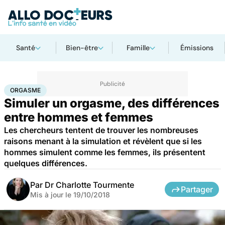
Santé
Bien-être
Famille
Émissions
Accueil
Bien-être
Sexo
Orgasme
ORGASME
Simuler un orgasme, des différences
entre hommes et femmes
Les chercheurs tentent de trouver les nombreuses
raisons menant à la simulation et révèlent que si les
hommes simulent comme les femmes, ils présentent
quelques différences.
Par
Dr Charlotte Tourmente
Partager
Mis à jour le
19/10/2018