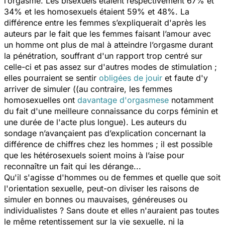
l’orgasme. Les bisexuels étaient respectivement 67% et
34% et les homosexuels étaient 59% et 48%. La
différence entre les femmes s’expliquerait d'après les
auteurs par le fait que les femmes faisant l’amour avec
un homme ont plus de mal à atteindre l’orgasme durant
la pénétration, souffrant d'un rapport trop centré sur
celle-ci et pas assez sur d'autres modes de stimulation ;
elles pourraient se sentir
obligées de jouir
et faute d'y
arriver de simuler ((au contraire, les femmes
homosexuelles ont
davantage d'orgasmese
notamment
du fait d'une meilleure connaissance du corps féminin et
une durée de l'acte plus longue). Les auteurs du
sondage n’avançaient pas d’explication concernant la
différence de chiffres chez les hommes ; il est possible
que les hétérosexuels soient moins à l’aise pour
reconnaître un fait qui les dérange...
Qu'il s'agisse d'hommes ou de femmes et quelle que soit
l'orientation sexuelle, peut-on diviser les raisons de
simuler en bonnes ou mauvaises, généreuses ou
individualistes ? Sans doute et elles n'auraient pas toutes
le même retentissement sur la vie sexuelle, ni la