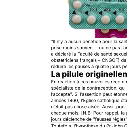
"
Il n’y a aucun bénéfice pour la san
prise moins souvent – ou ne pas l’
a déclaré la Faculté de santé sexue
obstétriciens français
–
CNGOF) dans
réduire les pauses à quatre jours p
La pilule originell
En réaction à ces nouvelles recomm
spécialiste de la contraception, qui
l’accepte
". Si l’assertion peut éton
années 1960, l’Eglise catholique éta
n’était pas chose aisée. Aussi, pour
chaque mois. [N.B. Pour rappel, la 
jours déclenche de "fausses règles"
Toutefois, l’hypothèse du Pr John G