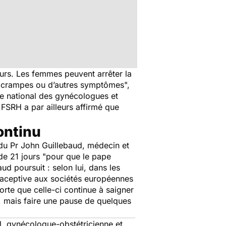
urs. Les femmes peuvent arrêter la
es crampes ou d’autres symptômes
",
ège national des gynécologues et
FSRH a par ailleurs affirmé que
ontinu
du Pr John Guillebaud, médecin et
e 21 jours "
pour que le pape
aud poursuit : selon lui, dans les
ntraceptive aux sociétés européennes
orte que celle-ci continue à saigner
u, mais faire une pause de quelques
al, gynécologue-obstétricienne et