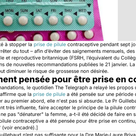
té à stopper la
prise de pilule
contraceptive pendant sept jo
arrêter du tout – afin d’éviter des saignements mensuels, d
lle et reproductive britannique (FSRH, l’équivalent du Coll
 de nouvelles recommandations publiées le 21 janvier. La 
eut diminuer le risque de grossesse non désirée.
ement pensée pour être prise en c
andations, le quotidien
The
Telegraph
a relayé les propos 
 affirme que la
prise de pilule
a été pensée sur une période d
ner au premier abord, elle n'est pas si absurde. Le Pr Guilleb
nt très influente, faire accepter le principe de la pilule co
 ne pas "dénaturer" la femme, a-t-il été décidé de faire en s
pilule contraceptive a été pensée pour être prise en contin
 (voir encadré).]
uillebaud n’est pas suffisante pour la Dre Marie-Laure Briv