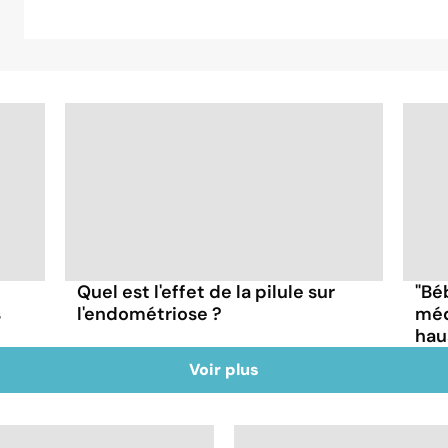
Quel est l'effet de la pilule sur
"Bé
s
l'endométriose ?
méd
haus
Voir plus