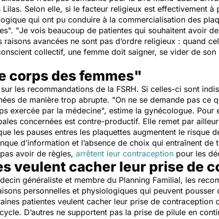
Lilas. Selon elle, si le facteur religieux est effectivement 
logique qui ont pu conduire à la commercialisation des plaq
s". "
Je vois beaucoup de patientes qui souhaitent avoir de
les raisons avancées ne sont pas d’ordre religieux : quand c
conscient collectif, une femme doit saigner, se vider de son
le corps des femmes"
sur les recommandations de la FSRH. Si celles-ci sont indisc
enées de manière trop abrupte. "
On ne se demande pas ce q
orps exercée par la médecine
", estime la gynécologue. Pour 
ipales concernées est contre-productif. Elle remet par aille
que les pauses entres les plaquettes augmentent le risque d
nque d’information et l’absence de choix qui entraînent de t
 pas avoir de règles,
arrêtent leur contraception
pour les déc
s veulent cacher leur prise de 
decin généraliste et membre du Planning Familial, les rec
raisons personnelles et physiologiques qui peuvent pousser 
aines patientes veulent cacher leur prise de contraception c
r cycle. D’autres ne supportent pas la prise de pilule en cont