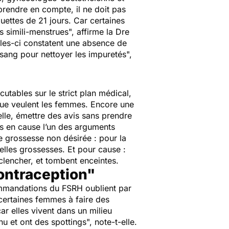
à prendre en compte, il ne doit pas
uettes de 21 jours. Car certaines
s simili-menstrues
", affirme la Dre
elles-ci constatent une absence de
 sang pour nettoyer les impuretés
",
utables sur le strict plan médical,
ue veulent les femmes. Encore une
elle, émettre des avis sans prendre
urs en cause l’un des arguments
e grossesse non désirée : pour la
elles grossesses. Et pour cause :
lencher, et tombent enceintes.
contraception"
ommandations du FSRH oublient par
certaines femmes à faire des
ar elles vivent dans un milieu
inu et ont des spottings
", note-t-elle.