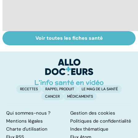
Voir toutes les fiches santé
L'avortement :
Gynéco : un suivi
À
quels délais,
pour la vie
c
quelles
méthodes ?
RECETTES
RAPPEL PRODUIT
LE MAG DE LA SANTÉ
CANCER
MÉDICAMENTS
Qui sommes-nous ?
Gestion des cookies
Mentions légales
Politiques de confidentialité
Charte d'utilisation
Index thématique
Flux RSS
Flux Atom