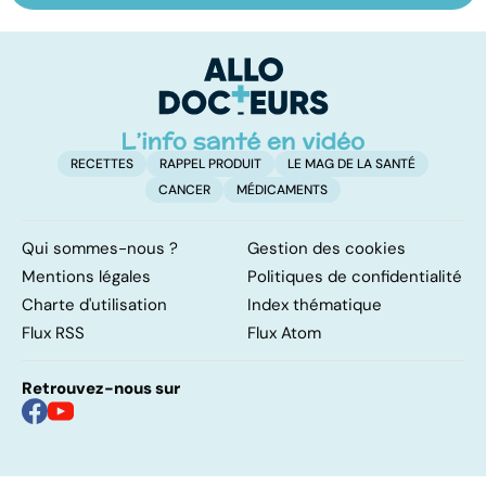
quels délais,
pour la vie
c
quelles
méthodes ?
RECETTES
RAPPEL PRODUIT
LE MAG DE LA SANTÉ
CANCER
MÉDICAMENTS
Qui sommes-nous ?
Gestion des cookies
Mentions légales
Politiques de confidentialité
Charte d'utilisation
Index thématique
Flux RSS
Flux Atom
Retrouvez-nous sur