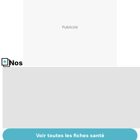
Nos fiches santé
Voir toutes les fiches santé
L'avortement :
Gynéco : un suivi
À