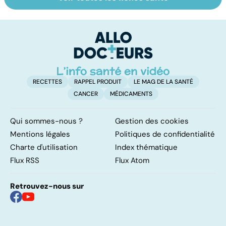
Tout savoir sur
Inflammation des
Su
les infections
amygdales : que
le
pulmonaires
faire en cas
l'
d'angine ?
RECETTES
RAPPEL PRODUIT
LE MAG DE LA SANTÉ
CANCER
MÉDICAMENTS
Qui sommes-nous ?
Gestion des cookies
Mentions légales
Politiques de confidentialité
Charte d'utilisation
Index thématique
Flux RSS
Flux Atom
Retrouvez-nous sur