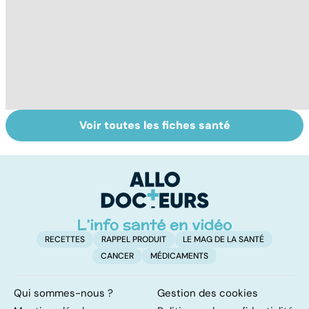
Voir toutes les fiches santé
Tout savoir sur
Votre santé en
M
les virus
vacances
ér
c
r
RECETTES
RAPPEL PRODUIT
LE MAG DE LA SANTÉ
CANCER
MÉDICAMENTS
Qui sommes-nous ?
Gestion des cookies