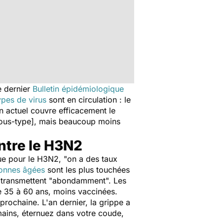
e dernier
Bulletin épidémiologique
pes de virus
sont en circulation : le
in actuel couvre efficacement le
sous-type], mais beaucoup moins
ntre le H3N2
que pour le H3N2, "
on a des taux
onnes âgées
sont les plus touchées
 transmettent "
abondamment
". Les
e 35 à 60 ans, moins vaccinées.
prochaine. L'an dernier, la grippe a
ains, éternuez dans votre coude,