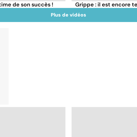
ctime de son succès !
Grippe : il est encore t
Plus de vidéos