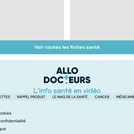
Voir toutes les fiches santé
Grippe : quels
Grippe A : des
symptômes et quel
vaccins qui font
traitement ?
débat
ETTES
RAPPEL PRODUIT
LE MAG DE LA SANTÉ
CANCER
MÉDICAM
ookies
onfidentialité
que