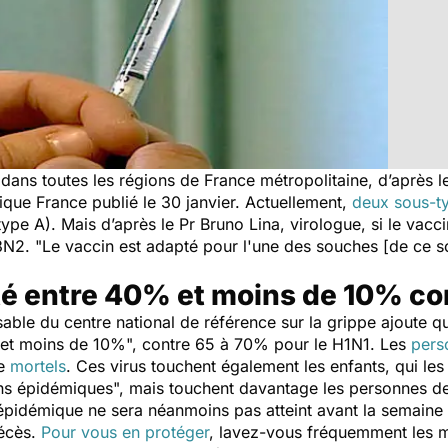
e dans toutes les régions de France métropolitaine, d’après l
que France publié le 30 janvier. Actuellement,
deux sous-ty
ype A). Mais d’après le Pr Bruno Lina, virologue, si le vacc
3N2. "
Le vaccin est adapté pour l'une des souches [de ce 
ité entre 40% et moins de 10% co
nsable du centre national de référence sur la grippe ajoute 
% et moins de 10%
", contre 65 à 70% pour le H1N1. Les
pers
re
mortels
. Ces virus touchent également les enfants, qui les
ns épidémiques
", mais touchent davantage les personnes d
c épidémique ne sera néanmoins pas atteint avant la semaine 
décès.
Pour vous en protéger
, lavez-vous fréquemment les m