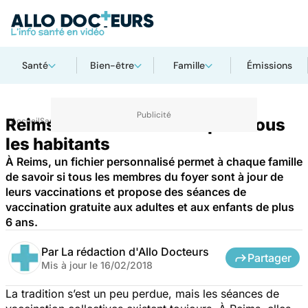
Santé
Bien-être
Famille
Émissions
Reims : un suivi vaccinal pour tous
Accueil
Santé
Médicaments
les habitants
À Reims, un fichier personnalisé permet à chaque famille
de savoir si tous les membres du foyer sont à jour de
leurs vaccinations et propose des séances de
vaccination gratuite aux adultes et aux enfants de plus
6 ans.
Par
La rédaction d'Allo Docteurs
Partager
Mis à jour le
16/02/2018
La tradition s’est un peu perdue, mais les séances de