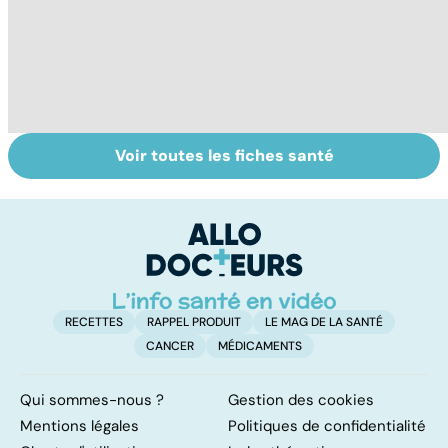
Voir toutes les fiches santé
Tout savoir sur
Inflammation des
Su
les infections
amygdales : que
le
pulmonaires
faire en cas
l'
d'angine ?
RECETTES
RAPPEL PRODUIT
LE MAG DE LA SANTÉ
CANCER
MÉDICAMENTS
Qui sommes-nous ?
Gestion des cookies
Mentions légales
Politiques de confidentialité