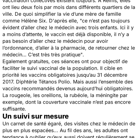
vaccination collectives existent toujours. À Reims, elles
ont lieu deux fois par mois dans différents quartiers de la
ville. De quoi simplifier la vie d’une mère de famille
comme Hélène Six. D'après elle, "
ce n’est pas toujours
évident d’aller chez le médecin avec trois enfants. Ici il y
a moins d’attente, le vaccin est déjà disponible, il n’y a
pas besoin d’aller chez le médecin pour avoir
l’ordonnance, d’aller à la pharmacie, de retourner chez le
médecin… C’est très très pratique"
.
Egalement gratuites, ces séances ont pour objectif de
faciliter le suivi vaccinal de la population. Il cible en
priorité les vaccins obligatoires jusqu’au 31 décembre
2017. Diphtérie Tétanos Polio. Mais aussi l’ensemble des
vaccins recommandés devenus aujourd’hui obligatoires.
La rougeole, les oreillons, la rubéole, la méningite par
exemple, dont la couverture vaccinale n’est pas encore
suffisante.
Un suivi sur mesure
Un carnet de santé égaré, des visites chez le médecin de
plus en plus espacées... Au fil des ans, les adultes ont
tendance à oublier qu’eux aussi doivent régulièrement se