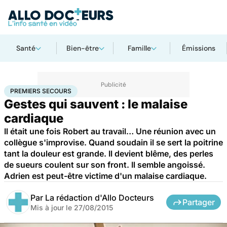
Santé
Bien-être
Famille
Émissions
Accueil
Santé
Premiers secours
PREMIERS SECOURS
Gestes qui sauvent : le malaise
cardiaque
Il était une fois Robert au travail… Une réunion avec un
collègue s'improvise. Quand soudain il se sert la poitrine
tant la douleur est grande. Il devient blême, des perles
de sueurs coulent sur son front. Il semble angoissé.
Adrien est peut-être victime d'un malaise cardiaque.
Par
La rédaction d'Allo Docteurs
Partager
Mis à jour le
27/08/2015