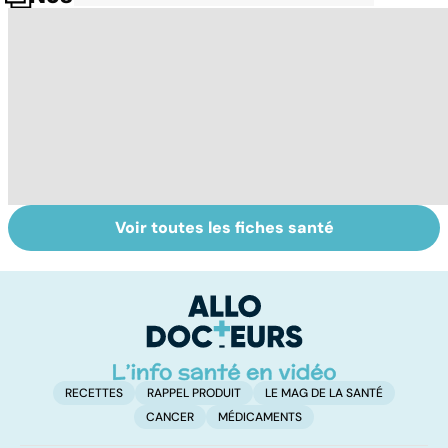
Voir toutes les fiches santé
Comment réagit
À quoi servent
M
notre corps face
les
c
à l'hypothermie ?
anticoagulants ?
:
au
RECETTES
RAPPEL PRODUIT
LE MAG DE LA SANTÉ
CANCER
MÉDICAMENTS