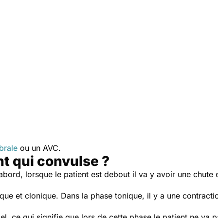
brale
ou un AVC.
nt qui convulse ?
’abord, lorsque le patient est debout il va y avoir une chut
que et clonique. Dans la phase tonique, il y a une contracti
iel, ce qui signifie que lors de cette phase le patient ne va