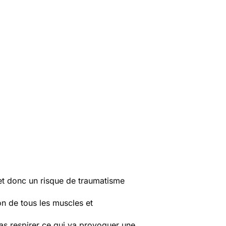
e et donc un risque de traumatisme
on de tous les muscles et
 pas respirer ce qui va provoquer une