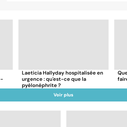
Laeticia Hallyday hospitalisée en
Que
t-
urgence : qu'est-ce que la
fai
pyélonéphrite ?
Voir plus