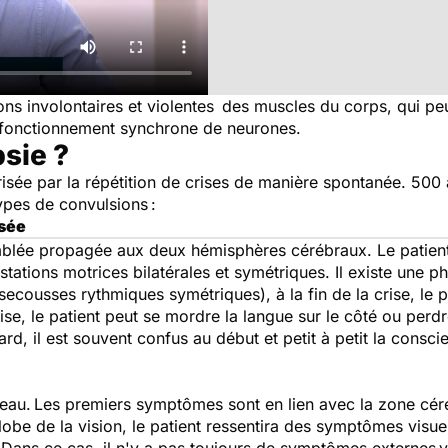
ons involontaires et violentes des muscles du corps, qui pe
ysfonctionnement synchrone de neurones.
sie ?
isée par la répétition de crises de manière spontanée. 500
types de convulsions :
isée
blée propagée aux deux hémisphères cérébraux. Le patient
tations motrices bilatérales et symétriques. Il existe une p
secousses rythmiques symétriques), à la fin de la crise, le p
rise, le patient peut se mordre la langue sur le côté ou perdr
rd, il est souvent confus au début et petit à petit la consci
veau. Les premiers symptômes sont en lien avec la zone cér
 lobe de la vision, le patient ressentira des symptômes visu