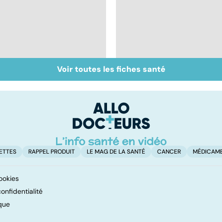
Voir toutes les fiches santé
Intestin irritable : le
Alimentation : le péri
régime FODMAP, une
jeûne ?
solution ?
ETTES
RAPPEL PRODUIT
LE MAG DE LA SANTÉ
CANCER
MÉDICAM
ookies
onfidentialité
que