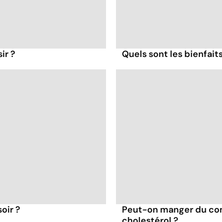
ir ?
Quels sont les bienfait
oir ?
Peut-on manger du co
cholestérol ?