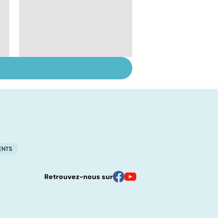
l
Qu'est-ce que l'index
glycémique ?
ENTS
Retrouvez-nous sur