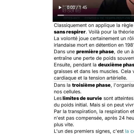
Classiquement on applique la règle 
sans respirer
. Voilà pour la théor
La volonté joue certainement un rô
irlandaise mort en détention en 1981
Dans une
première phase
, de un à
entraîne une perte de poids souvent
Ensuite, pendant la
deuxième pha
graisses et dans les muscles. Cela 
cardiaque et la tension artérielle.
Dans la
troisième phase
, l'organi
nos cellules.
Les
limites de survie
sont atteinte
du poids initial. Mais si on peut v
Par la transpiration, la respiration 
n'est pas compensée, après 24 heur
plus vite.
L'un des premiers signes, c'est
la c