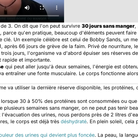
de 3. On dit que l'on peut survivre
30 jours sans manger
,
ie, parce qu'en pratique, beaucoup d'éléments peuvent faire v
le clé. Un exemple célèbre est celui de Bobby Sands, un m
, après 66 jours de grève de la faim. Privé de nourriture, l
 trois jours, l'organisme va d'abord épuiser ses réserves de
 rapide et importante.
se
qui peut aller jusqu'à deux semaines, l'énergie est obten
va entraîner une fonte musculaire. Le corps fonctionne alors
sme va utiliser la dernière réserve disponible, les protéines
s lorsque 30 à 50% des protéines sont consommées ou que 
ivre plusieurs semaines sans manger, on ne peut pas tenir be
et l'évacuation des urines, nous perdons près de 2 litres d'ea
es, le corps est déjà très
déshydraté
. En plein soleil, cel
ouleur des urines qui devient plus foncée
. La peau, la lang